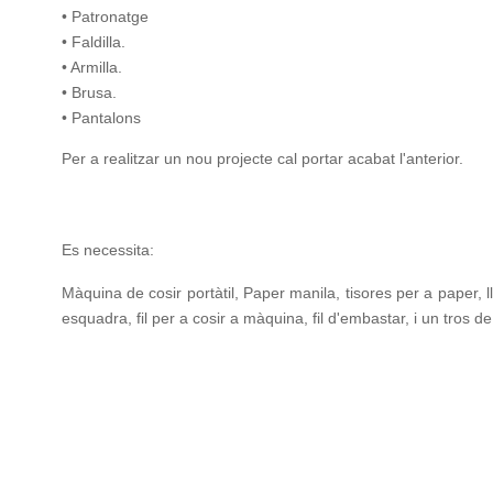
• Patronatge
• Faldilla.
• Armilla.
• Brusa.
• Pantalons
Per a realitzar un nou projecte cal portar acabat l'anterior.
Es necessita:
Màquina de cosir portàtil, Paper manila, tisores per a paper, l
esquadra, fil per a cosir a màquina, fil d'embastar, i un tros de 