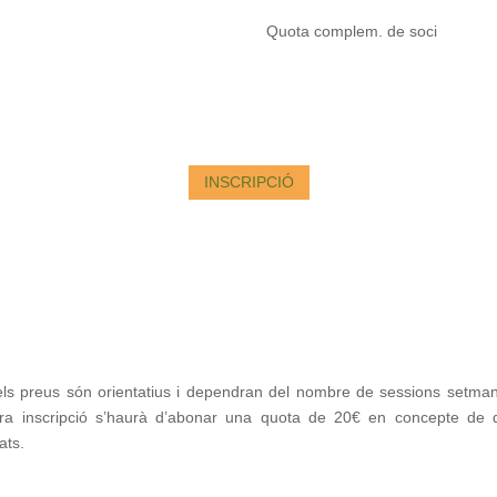
Quota complem. de soci
INSCRIPCIÓ
els preus són orientatius i dependran del nombre de sessions setmana
ra inscripció s’haurà d’abonar una quota de 20€ en concepte de q
tats.