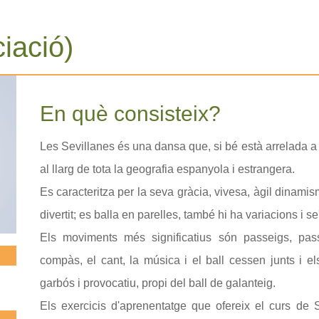
ciació)
En què consisteix?
Les Sevillanes és una dansa que, si bé està arrelada a 
al llarg de tota la geografia espanyola i estrangera.
Es caracteritza per la seva gràcia, vivesa, àgil dinamisme
divertit; es balla en parelles, també hi ha variacions i se'
Els moviments més significatius són passeigs, pass
compàs, el cant, la música i el ball cessen junts i 
garbós i provocatiu, propi del ball de galanteig.
Els exercicis d'aprenentatge que ofereix el curs de 